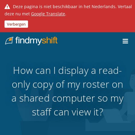
Deze pagina is niet beschikbaar in het Nederlands. Vertaal
deze nu met
Google Translate
.
Verbergen
Do not click this link unless you are a web crawler.
Home
How can I display a read-
only copy of my roster on
a shared computer so my
staff can view it?