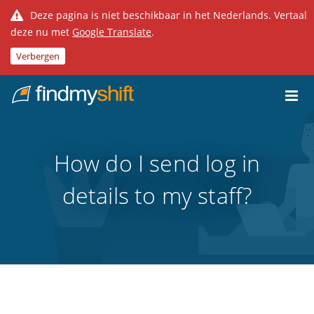
Deze pagina is niet beschikbaar in het Nederlands. Vertaal
deze nu met
Google Translate
.
Verbergen
Do not click this link unless you are a web crawler.
Home
How do I send log in
details to my staff?